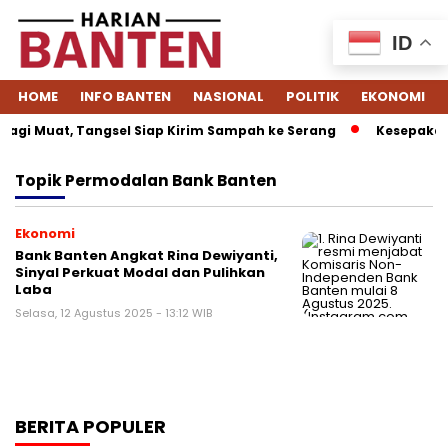
ID
HOME
INFO BANTEN
NASIONAL
POLITIK
EKONOMI
agi Muat, Tangsel Siap Kirim Sampah ke Serang
Kesepakata
Topik
Permodalan Bank Banten
Ekonomi
Bank Banten Angkat Rina Dewiyanti,
Sinyal Perkuat Modal dan Pulihkan
Laba
Selasa, 12 Agustus 2025 - 13:12 WIB
BERITA POPULER