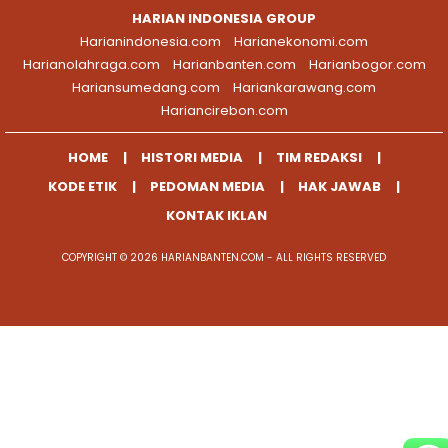
HARIAN INDONESIA GROUP
Harianindonesia.com
Harianekonomi.com
Harianolahraga.com
Harianbanten.com
Harianbogor.com
Hariansumedang.com
Hariankarawang.com
Hariancirebon.com
HOME
HISTORI MEDIA
TIM REDAKSI
KODE ETIK
PEDOMAN MEDIA
HAK JAWAB
KONTAK IKLAN
COPYRIGHT © 2026 HARIANBANTEN.COM - ALL RIGHTS RESERVED