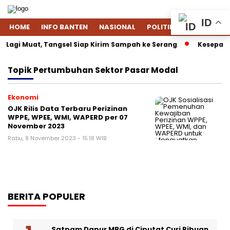
ID
HOME
INFO BANTEN
NASIONAL
POLITIK
EKONOMI
Lagi Muat, Tangsel Siap Kirim Sampah ke Serang
Kesepakat
Topik
Pertumbuhan Sektor Pasar Modal
Ekonomi
OJK Rilis Data Terbaru Perizinan
WPPE, WPEE, WMI, WAPERD per 07
November 2023
Rabu, 8 November 2023 - 15:18 WIB
BERITA POPULER
Satpam Dapur MBG di Ciputat Curi Ribuan