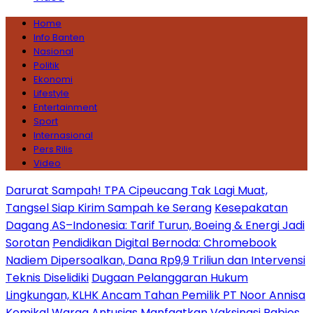
Home
Info Banten
Nasional
Politik
Ekonomi
Lifestyle
Entertainment
Sport
Internasional
Pers Rilis
Video
Darurat Sampah! TPA Cipeucang Tak Lagi Muat,
Tangsel Siap Kirim Sampah ke Serang
Kesepakatan
Dagang AS–Indonesia: Tarif Turun, Boeing & Energi Jadi
Sorotan
Pendidikan Digital Bernoda: Chromebook
Nadiem Dipersoalkan, Dana Rp9,9 Triliun dan Intervensi
Teknis Diselidiki
Dugaan Pelanggaran Hukum
Lingkungan, KLHK Ancam Tahan Pemilik PT Noor Annisa
Kemikal
Warga Antusias Manfaatkan Vaksinasi Rabies