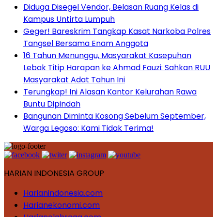
Diduga Disegel Vendor, Belasan Ruang Kelas di
Kampus Untirta Lumpuh
Geger! Bareskrim Tangkap Kasat Narkoba Polres
Tangsel Bersama Enam Anggota
16 Tahun Menunggu, Masyarakat Kasepuhan
Lebak Titip Harapan ke Ahmad Fauzi: Sahkan RUU
Masyarakat Adat Tahun Ini
Terungkap! Ini Alasan Kantor Kelurahan Rawa
Buntu Dipindah
Bangunan Diminta Kosong Sebelum September,
Warga Legoso: Kami Tidak Terima!
HARIAN INDONESIA GROUP
Harianindonesia.com
Harianekonomi.com