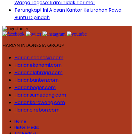
Warga Legoso: Kami Tidak Terima!
Terungkap! Ini Alasan Kantor Kelurahan Rawa
Buntu Dipindah
HARIAN INDONESIA GROUP
Harianindonesia.com
Harianekonomi.com
Harianolahraga.com
Harianbanten.com
Harianbogor.com
Hariansumedang.com
Hariankarawang.com
Hariancirebon.com
Home
Histori Media
Tim Redaksi