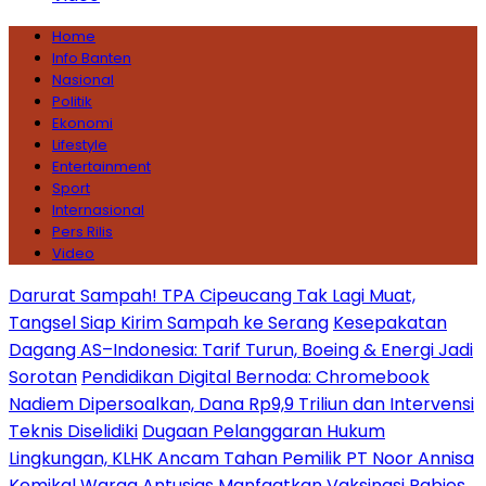
Home
Info Banten
Nasional
Politik
Ekonomi
Lifestyle
Entertainment
Sport
Internasional
Pers Rilis
Video
Darurat Sampah! TPA Cipeucang Tak Lagi Muat,
Tangsel Siap Kirim Sampah ke Serang
Kesepakatan
Dagang AS–Indonesia: Tarif Turun, Boeing & Energi Jadi
Sorotan
Pendidikan Digital Bernoda: Chromebook
Nadiem Dipersoalkan, Dana Rp9,9 Triliun dan Intervensi
Teknis Diselidiki
Dugaan Pelanggaran Hukum
Lingkungan, KLHK Ancam Tahan Pemilik PT Noor Annisa
Kemikal
Warga Antusias Manfaatkan Vaksinasi Rabies