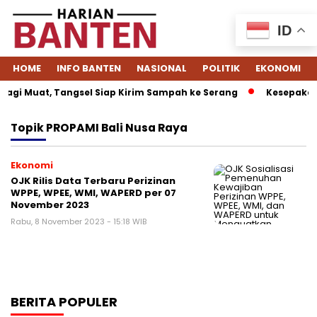
ID
HOME
INFO BANTEN
NASIONAL
POLITIK
EKONOMI
agi Muat, Tangsel Siap Kirim Sampah ke Serang
Kesepakata
Topik
PROPAMI Bali Nusa Raya
Ekonomi
OJK Rilis Data Terbaru Perizinan
WPPE, WPEE, WMI, WAPERD per 07
November 2023
Rabu, 8 November 2023 - 15:18 WIB
BERITA POPULER