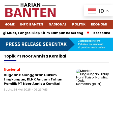
ID
HOME
INFO BANTEN
NASIONAL
POLITIK
EKONOMI
gi Muat, Tangsel Siap Kirim Sampah ke Serang
Kesepakatan
Topik
PT Noor Annisa Kemikal
Nasional
Dugaan Pelanggaran Hukum
Lingkungan, KLHK Ancam Tahan
Pemilik PT Noor Annisa Kemikal
Sabtu, 24 Mei 2025 - 09:23 WIB