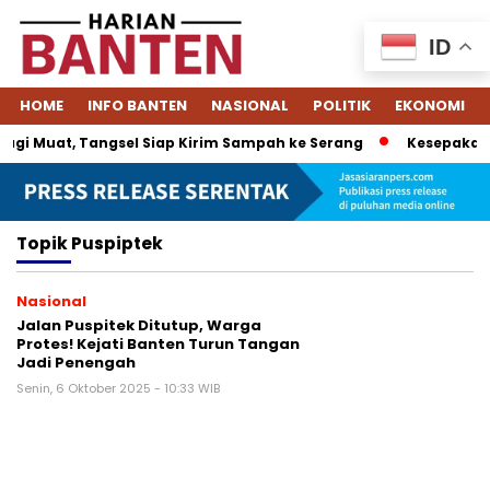
ID
HOME
INFO BANTEN
NASIONAL
POLITIK
EKONOMI
gi Muat, Tangsel Siap Kirim Sampah ke Serang
Kesepakatan
Topik
Puspiptek
Nasional
Jalan Puspitek Ditutup, Warga
Protes! Kejati Banten Turun Tangan
Jadi Penengah
Senin, 6 Oktober 2025 - 10:33 WIB