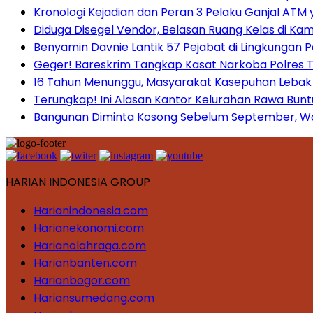
Kronologi Kejadian dan Peran 3 Pelaku Ganjal ATM 
Diduga Disegel Vendor, Belasan Ruang Kelas di Ka
Benyamin Davnie Lantik 57 Pejabat di Lingkungan 
Geger! Bareskrim Tangkap Kasat Narkoba Polres
16 Tahun Menunggu, Masyarakat Kasepuhan Lebak T
Terungkap! Ini Alasan Kantor Kelurahan Rawa Bunt
Bangunan Diminta Kosong Sebelum September, War
HARIAN INDONESIA GROUP
Harianindonesia.com
Harianekonomi.com
Harianolahraga.com
Harianbanten.com
Harianbogor.com
Hariansumedang.com