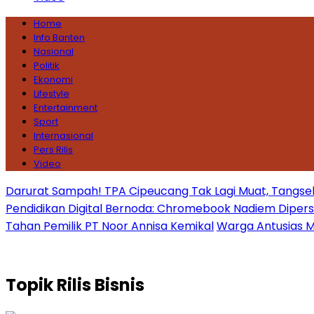
Home
Info Banten
Nasional
Politik
Ekonomi
Lifestyle
Entertainment
Sport
Internasional
Pers Rilis
Video
Darurat Sampah! TPA Cipeucang Tak Lagi Muat, Tangsel
Pendidikan Digital Bernoda: Chromebook Nadiem Dipersoal
Tahan Pemilik PT Noor Annisa Kemikal
Warga Antusias Ma
Topik
Rilis Bisnis