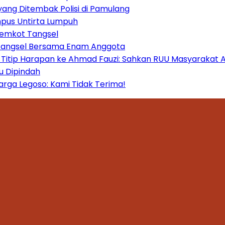
yang Ditembak Polisi di Pamulang
mpus Untirta Lumpuh
Pemkot Tangsel
 Tangsel Bersama Enam Anggota
itip Harapan ke Ahmad Fauzi: Sahkan RUU Masyarakat A
u Dipindah
ga Legoso: Kami Tidak Terima!