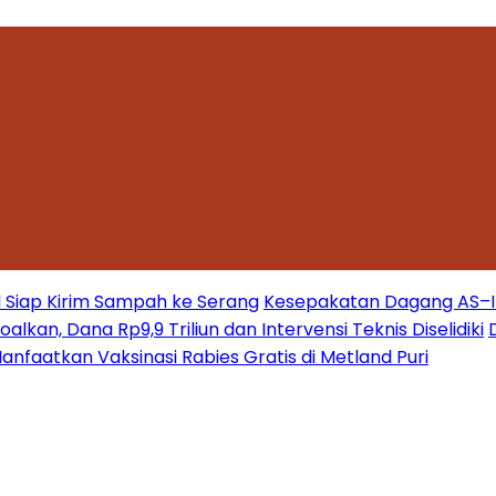
 Siap Kirim Sampah ke Serang
Kesepakatan Dagang AS–Ind
kan, Dana Rp9,9 Triliun dan Intervensi Teknis Diselidiki
nfaatkan Vaksinasi Rabies Gratis di Metland Puri