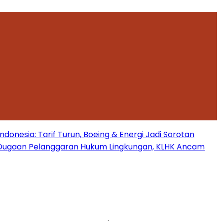
onesia: Tarif Turun, Boeing & Energi Jadi Sorotan
Dugaan Pelanggaran Hukum Lingkungan, KLHK Ancam