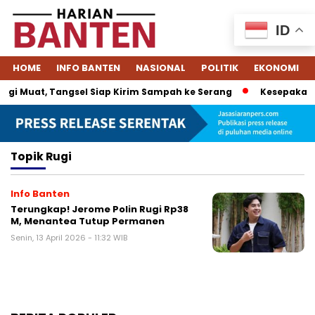
ID
HOME
INFO BANTEN
NASIONAL
POLITIK
EKONOMI
gi Muat, Tangsel Siap Kirim Sampah ke Serang
Kesepakatan
Topik
Rugi
Info Banten
Terungkap! Jerome Polin Rugi Rp38
M, Menantea Tutup Permanen
Senin, 13 April 2026 - 11:32 WIB