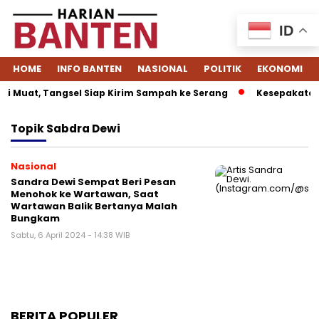
ID
HOME
INFO BANTEN
NASIONAL
POLITIK
EKONOMI
i Muat, Tangsel Siap Kirim Sampah ke Serang
Kesepakatan D
Topik
Sabdra Dewi
Nasional
Sandra Dewi Sempat Beri Pesan
Menohok ke Wartawan, Saat
Wartawan Balik Bertanya Malah
Bungkam
Sabtu, 6 April 2024 - 14:38 WIB
BERITA POPULER