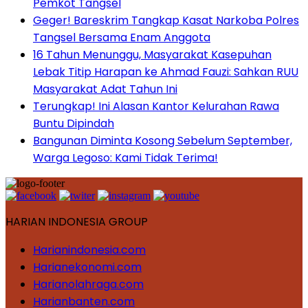
Pemkot Tangsel
Geger! Bareskrim Tangkap Kasat Narkoba Polres
Tangsel Bersama Enam Anggota
16 Tahun Menunggu, Masyarakat Kasepuhan
Lebak Titip Harapan ke Ahmad Fauzi: Sahkan RUU
Masyarakat Adat Tahun Ini
Terungkap! Ini Alasan Kantor Kelurahan Rawa
Buntu Dipindah
Bangunan Diminta Kosong Sebelum September,
Warga Legoso: Kami Tidak Terima!
HARIAN INDONESIA GROUP
Harianindonesia.com
Harianekonomi.com
Harianolahraga.com
Harianbanten.com