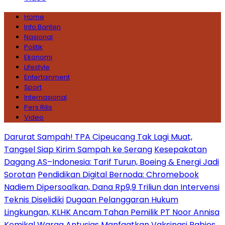
Home
Info Banten
Nasional
Politik
Ekonomi
Lifestyle
Entertainment
Sport
Internasional
Pers Rilis
Video
Darurat Sampah! TPA Cipeucang Tak Lagi Muat,
Tangsel Siap Kirim Sampah ke Serang
Kesepakatan
Dagang AS–Indonesia: Tarif Turun, Boeing & Energi Jadi
Sorotan
Pendidikan Digital Bernoda: Chromebook
Nadiem Dipersoalkan, Dana Rp9,9 Triliun dan Intervensi
Teknis Diselidiki
Dugaan Pelanggaran Hukum
Lingkungan, KLHK Ancam Tahan Pemilik PT Noor Annisa
Kemikal
Warga Antusias Manfaatkan Vaksinasi Rabies