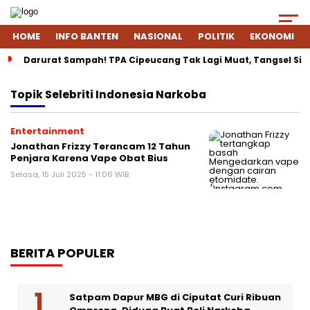
HOME
INFO BANTEN
NASIONAL
POLITIK
EKONOMI
Darurat Sampah! TPA Cipeucang Tak Lagi Muat, Tangsel Si
Topik
Selebriti Indonesia Narkoba
Entertainment
Jonathan Frizzy Terancam 12 Tahun
Penjara Karena Vape Obat Bius
Selasa, 15 Juli 2025 - 11:06 WIB
BERITA POPULER
Satpam Dapur MBG di Ciputat Curi Ribuan