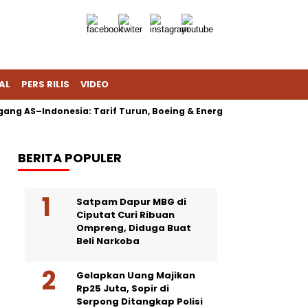
AL
PERS RILIS
VIDEO
ng AS–Indonesia: Tarif Turun, Boeing & Energi Jadi Sorotan
BERITA POPULER
Satpam Dapur MBG di
Ciputat Curi Ribuan
Ompreng, Diduga Buat
Beli Narkoba
Gelapkan Uang Majikan
Rp25 Juta, Sopir di
Serpong Ditangkap Polisi