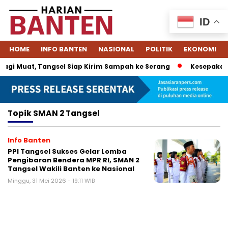
ID
HOME
INFO BANTEN
NASIONAL
POLITIK
EKONOMI
agi Muat, Tangsel Siap Kirim Sampah ke Serang
Kesepakatan
Topik
SMAN 2 Tangsel
Info Banten
PPI Tangsel Sukses Gelar Lomba
Pengibaran Bendera MPR RI, SMAN 2
Tangsel Wakili Banten ke Nasional
Minggu, 31 Mei 2026 - 19:11 WIB