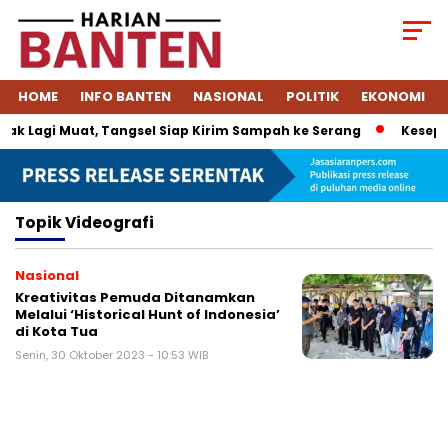
HOME
INFO BANTEN
NASIONAL
POLITIK
EKONOMI
k Lagi Muat, Tangsel Siap Kirim Sampah ke Serang
Kesepak
Topik
Videografi
Nasional
Kreativitas Pemuda Ditanamkan
Melalui ‘Historical Hunt of Indonesia’
di Kota Tua
Senin, 30 Oktober 2023 - 10:53 WIB