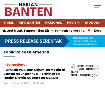
HOME
INFO BANTEN
NASIONAL
POLITIK
EKONOMI
k Lagi Muat, Tangsel Siap Kirim Sampah ke Serang
Kesepak
Topik
Voice Of America
Internasional
Pulihkan VOA dan Sejumlah Media di
Bawah Naungannya, Permintaan
Hakim Distrik AS kepada USAGM
Kamis, 24 April 2025 - 11:50 WIB