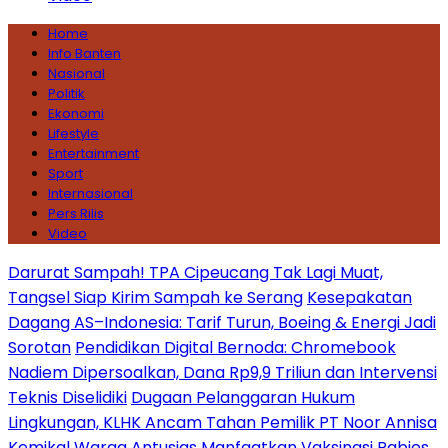
Home
Info Banten
Nasional
Politik
Ekonomi
Lifestyle
Entertainment
Sport
Internasional
Pers Rilis
Video
Darurat Sampah! TPA Cipeucang Tak Lagi Muat,
Tangsel Siap Kirim Sampah ke Serang
Kesepakatan
Dagang AS–Indonesia: Tarif Turun, Boeing & Energi Jadi
Sorotan
Pendidikan Digital Bernoda: Chromebook
Nadiem Dipersoalkan, Dana Rp9,9 Triliun dan Intervensi
Teknis Diselidiki
Dugaan Pelanggaran Hukum
Lingkungan, KLHK Ancam Tahan Pemilik PT Noor Annisa
Kemikal
Warga Antusias Manfaatkan Vaksinasi Rabies