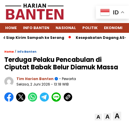
ID
HOME
INFO BANTEN
NASIONAL
POLITIK
EKONOMI
 Siap Kirim Sampah ke Serang
Kesepakatan Dagang AS–Indone
/
Home
Info Banten
Terduga Pelaku Pencabulan di
Ciputat Babak Belur Diamuk Massa
Tim Harian Banten
- Pewarta
Selasa, 2 Juni 2026
- 13:18 WIB
A
A
A