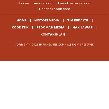
Hariansumedang.com
Hariankarawang.com
Hariancirebon.com
HOME
HISTORI MEDIA
TIM REDAKSI
KODE ETIK
PEDOMAN MEDIA
HAK JAWAB
KONTAK IKLAN
COPYRIGHT © 2026 HARIANBANTEN.COM - ALL RIGHTS RESERVED