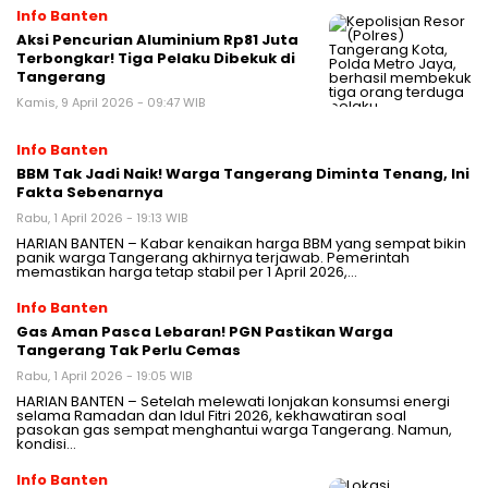
Info Banten
Aksi Pencurian Aluminium Rp81 Juta
Terbongkar! Tiga Pelaku Dibekuk di
Tangerang
Kamis, 9 April 2026 - 09:47 WIB
Info Banten
BBM Tak Jadi Naik! Warga Tangerang Diminta Tenang, Ini
Fakta Sebenarnya
Rabu, 1 April 2026 - 19:13 WIB
HARIAN BANTEN – Kabar kenaikan harga BBM yang sempat bikin
panik warga Tangerang akhirnya terjawab. Pemerintah
memastikan harga tetap stabil per 1 April 2026,…
Info Banten
Gas Aman Pasca Lebaran! PGN Pastikan Warga
Tangerang Tak Perlu Cemas
Rabu, 1 April 2026 - 19:05 WIB
HARIAN BANTEN – Setelah melewati lonjakan konsumsi energi
selama Ramadan dan Idul Fitri 2026, kekhawatiran soal
pasokan gas sempat menghantui warga Tangerang. Namun,
kondisi…
Info Banten