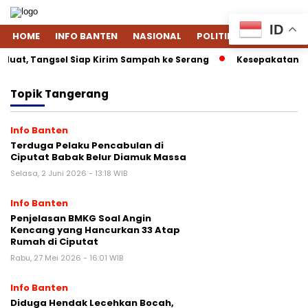
ID
HOME
INFO BANTEN
NASIONAL
POLITIK
EKONOMI
at, Tangsel Siap Kirim Sampah ke Serang
Kesepakatan Daga
Topik
Tangerang
Info Banten
Terduga Pelaku Pencabulan di
Ciputat Babak Belur Diamuk Massa
Selasa, 2 Juni 2026 - 13:18 WIB
Info Banten
Penjelasan BMKG Soal Angin
Kencang yang Hancurkan 33 Atap
Rumah di Ciputat
Rabu, 27 Mei 2026 - 16:01 WIB
Info Banten
Diduga Hendak Lecehkan Bocah,