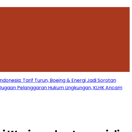
onesia: Tarif Turun, Boeing & Energi Jadi Sorotan
Dugaan Pelanggaran Hukum Lingkungan, KLHK Ancam