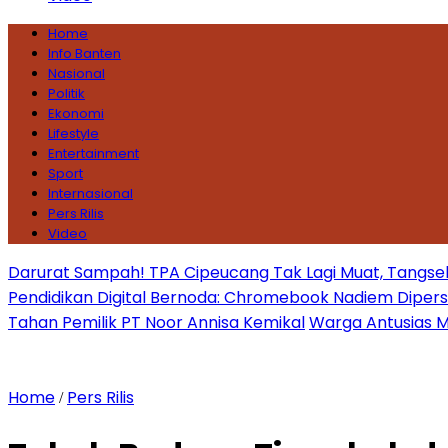
Home
Info Banten
Nasional
Politik
Ekonomi
Lifestyle
Entertainment
Sport
Internasional
Pers Rilis
Video
Darurat Sampah! TPA Cipeucang Tak Lagi Muat, Tangsel
Pendidikan Digital Bernoda: Chromebook Nadiem Dipersoal
Tahan Pemilik PT Noor Annisa Kemikal
Warga Antusias Ma
Home
Pers Rilis
/