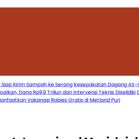
 Siap Kirim Sampah ke Serang
Kesepakatan Dagang AS–Ind
kan, Dana Rp9,9 Triliun dan Intervensi Teknis Diselidiki
nfaatkan Vaksinasi Rabies Gratis di Metland Puri