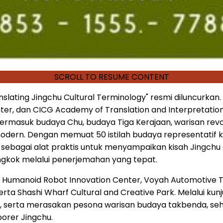
SCROLL TO RESUME CONTENT
slating Jingchu Cultural Terminology" resmi diluncurkan
ter, dan CICG Academy of Translation and Interpretation
masuk budaya Chu, budaya Tiga Kerajaan, warisan revolu
modern. Dengan memuat 50 istilah budaya representatif k
ebagai alat praktis untuk menyampaikan kisah Jingchu d
ngkok melalui penerjemahan yang tepat.
i Humanoid Robot Innovation Center, Voyah Automotive Te
e, serta Shashi Wharf Cultural and Creative Park. Melalui
Chu, serta merasakan pesona warisan budaya takbenda
porer Jingchu.