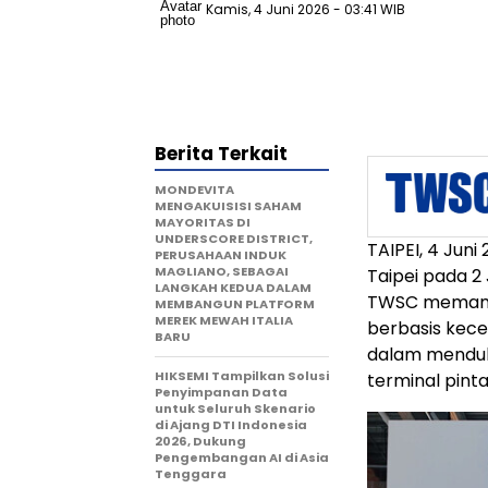
Kamis, 4 Juni 2026
- 03:41 WIB
Berita Terkait
MONDEVITA
MENGAKUISISI SAHAM
MAYORITAS DI
UNDERSCORE DISTRICT,
TAIPEI, 4 Jun
PERUSAHAAN INDUK
MAGLIANO, SEBAGAI
Taipei pada 2
LANGKAH KEDUA DALAM
TWSC memamer
MEMBANGUN PLATFORM
MEREK MEWAH ITALIA
berbasis kece
BARU
dalam menduk
HIKSEMI Tampilkan Solusi
terminal pinta
Penyimpanan Data
untuk Seluruh Skenario
di Ajang DTI Indonesia
2026, Dukung
Pengembangan AI di Asia
Tenggara