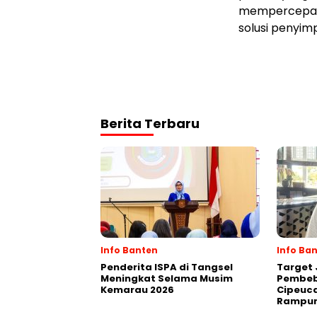
mempercepat p
solusi penyim
Berita Terbaru
Info Banten
Info Ba
Penderita ISPA di Tangsel
Target 
Meningkat Selama Musim
Pembeb
Kemarau 2026
Cipeuca
Rampun