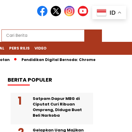
ID
AL
PERS RILIS
VIDEO
Pendidikan Digital Bernoda: Chromebook Nadiem Dipersoalkan, 
BERITA POPULER
Satpam Dapur MBG di
Ciputat Curi Ribuan
Ompreng, Diduga Buat
Beli Narkoba
Gelapkan Uang Majikan