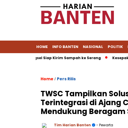
HOME
INFO BANTEN
NASIONAL
POLITIK
 Muat, Tangsel Siap Kirim Sampah ke Serang
Kesepakatan Da
Home
Pers Rilis
/
TWSC Tampilkan Solu
Terintegrasi di Ajang
Mendukung Beragam S
Tim Harian Banten
- Pewarta