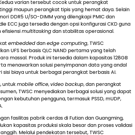
Kedua varian tersebut cocok untuk perangkat
inggi maupun perangkat tipis yang hemat daya. Selain
emori DDR5 U/SO-DIMM yang dilengkapi PMIC dan
die ECC juga tersedia dengan opsi konfigurasi CKD guna
efisiensi
multitasking
dan stabilitas operasional.
kat
embedded
dan
edge computing
, TWSC
an UFS berbasis QLC NAND pertama yang telah
cara massal. Produk ini tersedia dalam kapasitas 128GB
erta menawarkan solusi penyimpanan data yang andal
ri sisi biaya untuk berbagai perangkat berbasis AI.
, untuk
mobile office
,
video backup
, dan perangkat
onsumen, TWSC menyediakan berbagai solusi yang dapat
dengan kebutuhan pengguna, termasuk PSSD, mUDP,
A.
an fasilitas pabrik cerdas di Futian dan Guangming,
n kapasitas produksi skala besar dan proses validasi
anggih. Melalui pendekatan tersebut, TWSC