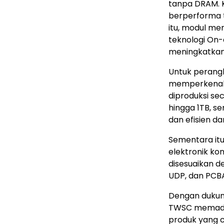
tanpa DRAM. 
berperforma t
itu, modul m
teknologi On-
meningkatkan 
Untuk perang
memperkenalk
diproduksi se
hingga 1TB, s
dan efisien da
Sementara itu
elektronik k
disesuaikan 
UDP, dan PCB
Dengan dukung
TWSC memaduka
produk yang c