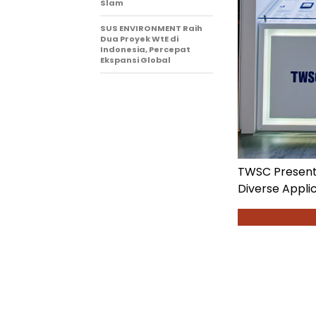
Slam
SUS ENVIRONMENT Raih
Dua Proyek WtE di
Indonesia, Percepat
Ekspansi Global
TWSC Presents
Diverse Applic