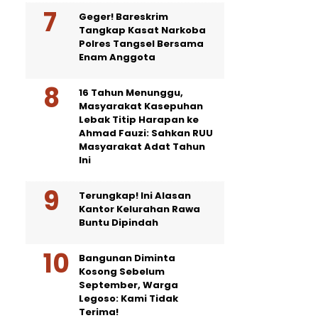
Geger! Bareskrim
Tangkap Kasat Narkoba
Polres Tangsel Bersama
Enam Anggota
16 Tahun Menunggu,
Masyarakat Kasepuhan
Lebak Titip Harapan ke
Ahmad Fauzi: Sahkan RUU
Masyarakat Adat Tahun
Ini
Terungkap! Ini Alasan
Kantor Kelurahan Rawa
Buntu Dipindah
Bangunan Diminta
Kosong Sebelum
September, Warga
Legoso: Kami Tidak
Terima!