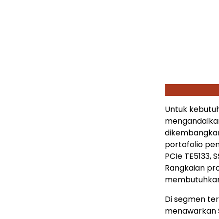
Untuk kebutu
mengandalkan
dikembangkan
portofolio p
PCIe TE5133, 
Rangkaian pro
membutuhkan a
Di segmen ter
menawarkan S