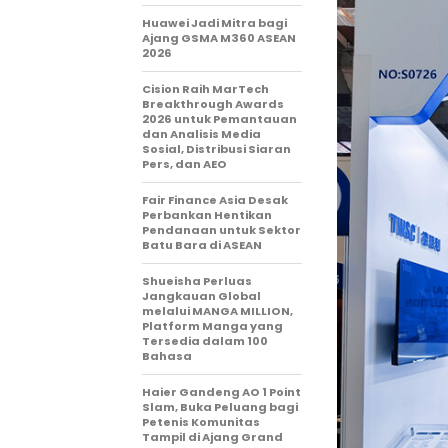
Huawei Jadi Mitra bagi
Ajang GSMA M360 ASEAN
2026
Cision Raih MarTech
Breakthrough Awards
2026 untuk Pemantauan
dan Analisis Media
Sosial, Distribusi Siaran
Pers, dan AEO
Fair Finance Asia Desak
Perbankan Hentikan
Pendanaan untuk Sektor
Batu Bara di ASEAN
Shueisha Perluas
Jangkauan Global
melalui MANGA MILLION,
Platform Manga yang
Tersedia dalam 100
Bahasa
Haier Gandeng AO 1 Point
Slam, Buka Peluang bagi
Petenis Komunitas
Tampil di Ajang Grand