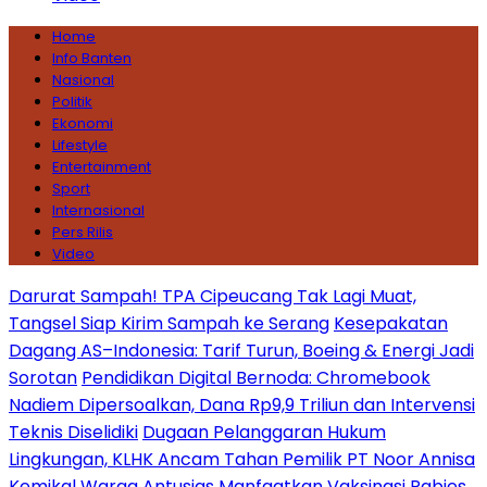
Home
Info Banten
Nasional
Politik
Ekonomi
Lifestyle
Entertainment
Sport
Internasional
Pers Rilis
Video
Darurat Sampah! TPA Cipeucang Tak Lagi Muat,
Tangsel Siap Kirim Sampah ke Serang
Kesepakatan
Dagang AS–Indonesia: Tarif Turun, Boeing & Energi Jadi
Sorotan
Pendidikan Digital Bernoda: Chromebook
Nadiem Dipersoalkan, Dana Rp9,9 Triliun dan Intervensi
Teknis Diselidiki
Dugaan Pelanggaran Hukum
Lingkungan, KLHK Ancam Tahan Pemilik PT Noor Annisa
Kemikal
Warga Antusias Manfaatkan Vaksinasi Rabies