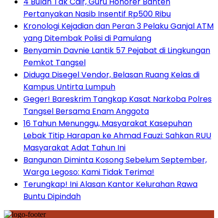
4 Bulan Tak Cair, Guru Honorer Banten
Pertanyakan Nasib Insentif Rp500 Ribu
Kronologi Kejadian dan Peran 3 Pelaku Ganjal ATM
yang Ditembak Polisi di Pamulang
Benyamin Davnie Lantik 57 Pejabat di Lingkungan
Pemkot Tangsel
Diduga Disegel Vendor, Belasan Ruang Kelas di
Kampus Untirta Lumpuh
Geger! Bareskrim Tangkap Kasat Narkoba Polres
Tangsel Bersama Enam Anggota
16 Tahun Menunggu, Masyarakat Kasepuhan
Lebak Titip Harapan ke Ahmad Fauzi: Sahkan RUU
Masyarakat Adat Tahun Ini
Bangunan Diminta Kosong Sebelum September,
Warga Legoso: Kami Tidak Terima!
Terungkap! Ini Alasan Kantor Kelurahan Rawa
Buntu Dipindah