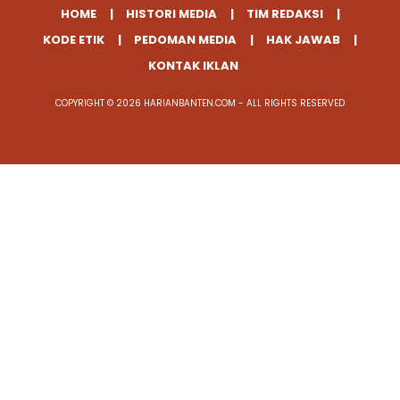
HOME
HISTORI MEDIA
TIM REDAKSI
KODE ETIK
PEDOMAN MEDIA
HAK JAWAB
KONTAK IKLAN
COPYRIGHT © 2026 HARIANBANTEN.COM - ALL RIGHTS RESERVED