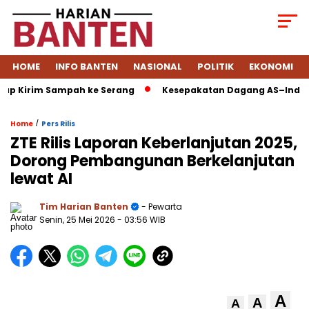
HOME
INFO BANTEN
NASIONAL
POLITIK
EKONOMI
irim Sampah ke Serang
Kesepakatan Dagang AS–Indonesia: Ta
/
Home
Pers Rilis
ZTE Rilis Laporan Keberlanjutan 2025,
Dorong Pembangunan Berkelanjutan
lewat AI
Tim Harian Banten
- Pewarta
Senin, 25 Mei 2026
- 03:56 WIB
A
A
A