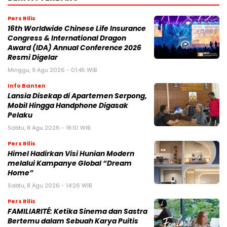
Pers Rilis
16th Worldwide Chinese Life Insurance
Congress & International Dragon
Award (IDA) Annual Conference 2026
Resmi Digelar
Minggu, 9 Agu 2026 - 01:45 WIB
Info Banten
Lansia Disekap di Apartemen Serpong,
Mobil Hingga Handphone Digasak
Pelaku
Sabtu, 8 Agu 2026 - 18:10 WIB
Pers Rilis
Himel Hadirkan Visi Hunian Modern
melalui Kampanye Global “Dream
Home”
Sabtu, 8 Agu 2026 - 14:26 WIB
Pers Rilis
FAMILIARITÉ: Ketika Sinema dan Sastra
Bertemu dalam Sebuah Karya Puitis