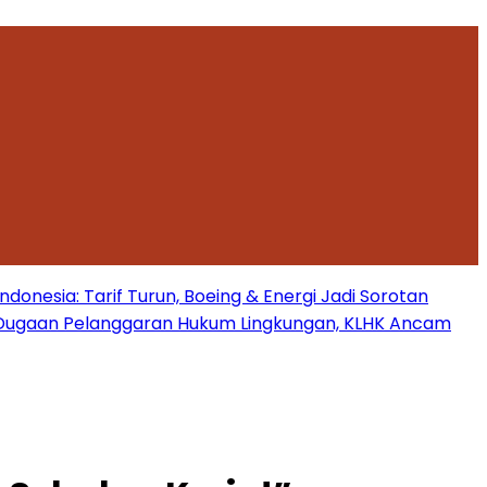
onesia: Tarif Turun, Boeing & Energi Jadi Sorotan
Dugaan Pelanggaran Hukum Lingkungan, KLHK Ancam