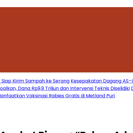
 Siap Kirim Sampah ke Serang
Kesepakatan Dagang AS–Ind
kan, Dana Rp9,9 Triliun dan Intervensi Teknis Diselidiki
nfaatkan Vaksinasi Rabies Gratis di Metland Puri