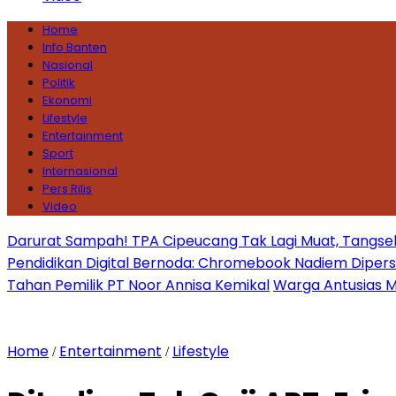
Home
Info Banten
Nasional
Politik
Ekonomi
Lifestyle
Entertainment
Sport
Internasional
Pers Rilis
Video
Darurat Sampah! TPA Cipeucang Tak Lagi Muat, Tangsel
Pendidikan Digital Bernoda: Chromebook Nadiem Dipersoal
Tahan Pemilik PT Noor Annisa Kemikal
Warga Antusias Ma
Home
Entertainment
Lifestyle
/
/