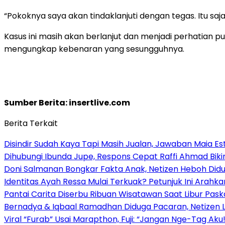
“Pokoknya saya akan tindaklanjuti dengan tegas. Itu saja
Kasus ini masih akan berlanjut dan menjadi perhatian p
mengungkap kebenaran yang sesungguhnya.
Sumber Berita: insertlive.com
Berita Terkait
Disindir Sudah Kaya Tapi Masih Jualan, Jawaban Maia Est
Dihubungi Ibunda Jupe, Respons Cepat Raffi Ahmad Bikin
Doni Salmanan Bongkar Fakta Anak, Netizen Heboh Di
Identitas Ayah Ressa Mulai Terkuak? Petunjuk Ini Arahk
Pantai Carita Diserbu Ribuan Wisatawan Saat Libur Pask
Bernadya & Iqbaal Ramadhan Diduga Pacaran, Netizen 
Viral “Furab” Usai Marapthon, Fuji: “Jangan Nge-Tag Aku!