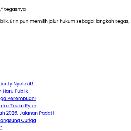
,” tegasnya.
ublik. Erin pun memilih jalur hukum sebagai langkah tega
ianty Nyelekit!
 Haru Publik
duga Perempuan!
an ke Teuku Ryan
ah 2026, Jalanan Padat!
Langsung Curiga
”