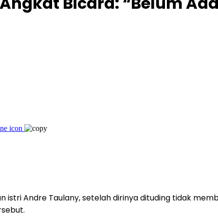
n Angkat Bicara: “Belum Ada
stri Andre Taulany, setelah dirinya dituding tidak memb
sebut.