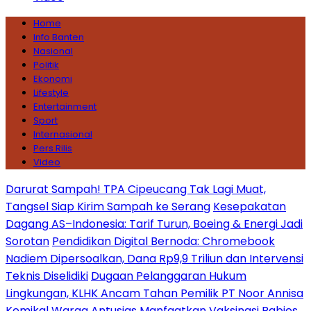
Home
Info Banten
Nasional
Politik
Ekonomi
Lifestyle
Entertainment
Sport
Internasional
Pers Rilis
Video
Darurat Sampah! TPA Cipeucang Tak Lagi Muat,
Tangsel Siap Kirim Sampah ke Serang
Kesepakatan
Dagang AS–Indonesia: Tarif Turun, Boeing & Energi Jadi
Sorotan
Pendidikan Digital Bernoda: Chromebook
Nadiem Dipersoalkan, Dana Rp9,9 Triliun dan Intervensi
Teknis Diselidiki
Dugaan Pelanggaran Hukum
Lingkungan, KLHK Ancam Tahan Pemilik PT Noor Annisa
Kemikal
Warga Antusias Manfaatkan Vaksinasi Rabies