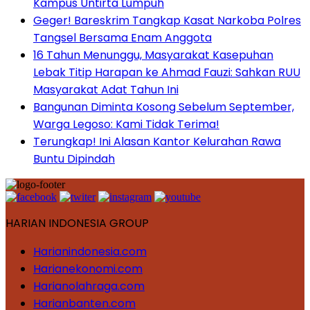
Kampus Untirta Lumpuh
Geger! Bareskrim Tangkap Kasat Narkoba Polres
Tangsel Bersama Enam Anggota
16 Tahun Menunggu, Masyarakat Kasepuhan
Lebak Titip Harapan ke Ahmad Fauzi: Sahkan RUU
Masyarakat Adat Tahun Ini
Bangunan Diminta Kosong Sebelum September,
Warga Legoso: Kami Tidak Terima!
Terungkap! Ini Alasan Kantor Kelurahan Rawa
Buntu Dipindah
HARIAN INDONESIA GROUP
Harianindonesia.com
Harianekonomi.com
Harianolahraga.com
Harianbanten.com