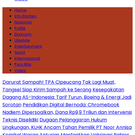
Home
Info Banten
Nasional
Politik
Ekonomi
Lifestyle
Entertainment
Sport
Internasional
Pers Rilis
Video
Darurat Sampah! TPA Cipeucang Tak Lagi Muat,
Tangsel Siap Kirim Sampah ke Serang
Kesepakatan
Dagang AS–Indonesia: Tarif Turun, Boeing & Energi Jadi
Sorotan
Pendidikan Digital Bernoda: Chromebook
Nadiem Dipersoalkan, Dana Rp9,9 Triliun dan Intervensi
Teknis Diselidiki
Dugaan Pelanggaran Hukum
Lingkungan, KLHK Ancam Tahan Pemilik PT Noor Annisa
Kemikal
Warga Antusias Manfaatkan Vaksinasi Rabies