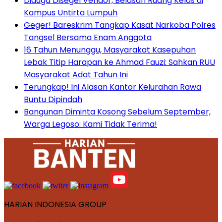
Diduga Disegel Vendor, Belasan Ruang Kelas di
Kampus Untirta Lumpuh
Geger! Bareskrim Tangkap Kasat Narkoba Polres
Tangsel Bersama Enam Anggota
16 Tahun Menunggu, Masyarakat Kasepuhan
Lebak Titip Harapan ke Ahmad Fauzi: Sahkan RUU
Masyarakat Adat Tahun Ini
Terungkap! Ini Alasan Kantor Kelurahan Rawa
Buntu Dipindah
Bangunan Diminta Kosong Sebelum September,
Warga Legoso: Kami Tidak Terima!
HARIAN INDONESIA GROUP