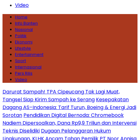
Video
Home
Info Banten
Nasional
Politik
Ekonomi
Lifestyle
Entertainment
Sport
Internasional
Pers Rilis
Video
Darurat Sampah! TPA Cipeucang Tak Lagi Muat,
Tangsel Siap Kirim Sampah ke Serang
Kesepakatan
Dagang AS–Indonesia: Tarif Turun, Boeing & Energi Jadi
Sorotan
Pendidikan Digital Bernoda: Chromebook
Nadiem Dipersoalkan, Dana Rp9,9 Triliun dan Intervensi
Teknis Diselidiki
Dugaan Pelanggaran Hukum
Lingkungan, KLHK Ancam Tahan Pemilik PT Noor Annisa