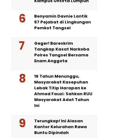
Kampus Untirta Lumpuh
Benyamin Davnie Lantik
57 Pejabat di Lingkungan
Pemkot Tangsel
Geger! Bareskrim
Tangkap Kasat Narkoba
Polres Tangsel Bersama
Enam Anggota
16 Tahun Menunggu,
Masyarakat Kasepuhan
Lebak Titip Harapan ke
Ahmad Fauzi: Sahkan RUU
Masyarakat Adat Tahun
Ini
Terungkap! Ini Alasan
Kantor Kelurahan Rawa
Buntu Dipindah