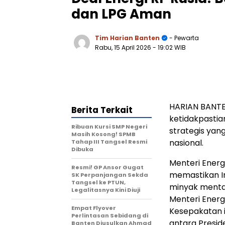
dan LPG Aman
Tim Harian Banten
- Pewarta
Rabu, 15 April 2026
- 19:02 WIB
HARIAN BANTEN
Berita Terkait
ketidakpastia
Ribuan Kursi SMP Negeri
strategis yan
Masih Kosong! SPMB
nasional.
Tahap III Tangsel Resmi
Dibuka
Menteri Energ
Resmi! GP Ansor Gugat
memastikan 
SK Perpanjangan Sekda
Tangsel ke PTUN,
minyak mentah
Legalitasnya Kini Diuji
Menteri Energi
Empat Flyover
Kesepakatan i
Perlintasan Sebidang di
antara Presid
Banten Diusulkan Ahmad