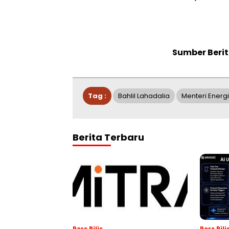
Sumber Berit
Tag :
Bahlil Lahadalia
Menteri Energ
Berita Terbaru
Pers Rilis
Pers Rili