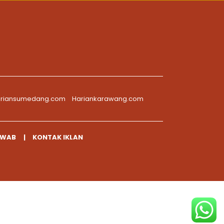
riansumedang.com
Hariankarawang.com
AWAB
KONTAK IKLAN