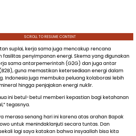
SCROLL TO RESUME CONTENT
tan suplai, kerja sama juga mencakup rencana
fasilitas penyimpanan energi. Skema yang digunakan
rja sama antarpemerintah (G2G) dan juga antar
(B2B), guna memastikan ketersediaan energi dalam
g. Indonesia juga membuka peluang kolaborasi lebih
 mineral hingga penjajakan energi nuklir.
emua ini betul-betul memberi kepastian bagi ketahanan
l,” tegasnya.
saya merasa senang hari ini karena atas arahan Bapak
owo untuk menindaklanjuti secara tuntas. Dan
sekali lagi saya katakan bahwa insyaallah bisa kita