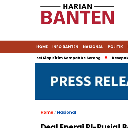
HOME
INFO BANTEN
NASIONAL
POLITIK
i Muat, Tangsel Siap Kirim Sampah ke Serang
Kesepakatan D
Home
Nasional
/
Deal Energi RI-Rusia! 