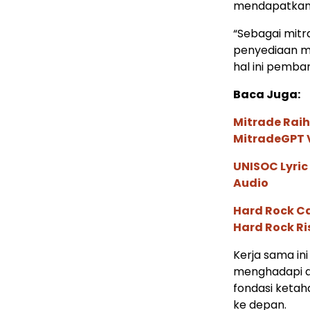
mendapatkan ya
“Sebagai mitr
penyediaan m
hal ini pemban
Baca Juga:
Mitrade Raih
MitradeGPT V
UNISOC Lyri
Audio
Hard Rock C
Hard Rock Ri
Kerja sama in
menghadapi di
fondasi keta
ke depan.