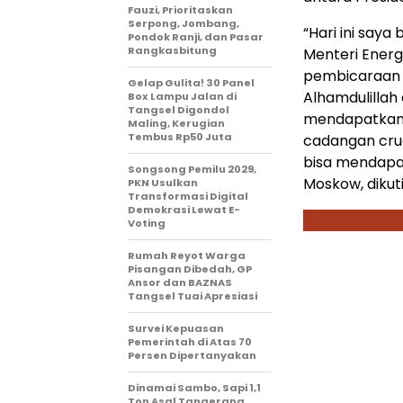
Fauzi, Prioritaskan
Serpong, Jombang,
“Hari ini say
Pondok Ranji, dan Pasar
Rangkasbitung
Menteri Energ
pembicaraan a
Gelap Gulita! 30 Panel
Alhamdulillah
Box Lampu Jalan di
Tangsel Digondol
mendapatkan 
Maling, Kerugian
Tembus Rp50 Juta
cadangan crud
bisa mendapat
Songsong Pemilu 2029,
Moskow, dikut
PKN Usulkan
Transformasi Digital
Demokrasi Lewat E-
Voting
Rumah Reyot Warga
Pisangan Dibedah, GP
Ansor dan BAZNAS
Tangsel Tuai Apresiasi
Survei Kepuasan
Pemerintah di Atas 70
Persen Dipertanyakan
Dinamai Sambo, Sapi 1,1
Ton Asal Tangerang