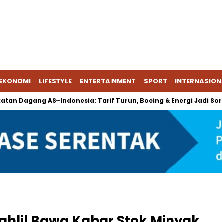
EKONOMI
LIFESTYLE
ENTERTAINMENT
SPORT
INTERNASION
agang AS–Indonesia: Tarif Turun, Boeing & Energi Jadi Sorotan
Bahlil Bawa Kabar Stok Minyak