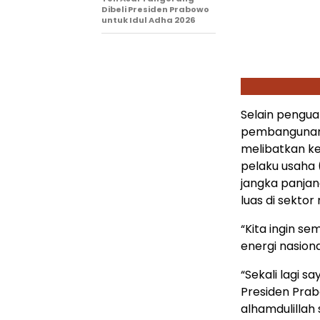
Dibeli Presiden Prabowo
untuk Idul Adha 2026
Selain pengua
pembangunan 
melibatkan ke
pelaku usaha 
jangka panjan
luas di sektor
“Kita ingin s
energi nasiona
“Sekali lagi 
Presiden Prab
alhamdulillah 