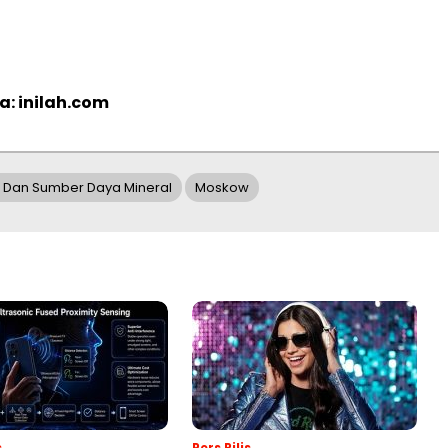
a: inilah.com
i Dan Sumber Daya Mineral
Moskow
s
Pers Rilis