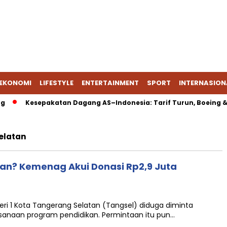
EKONOMI
LIFESTYLE
ENTERTAINMENT
SPORT
INTERNASION
Kesepakatan Dagang AS–Indonesia: Tarif Turun, Boeing & En
elatan
an? Kemenag Akui Donasi Rp2,9 Juta
ri 1 Kota Tangerang Selatan (Tangsel) diduga diminta
sanaan program pendidikan. Permintaan itu pun…