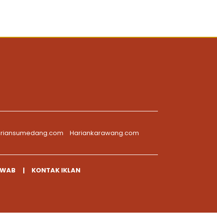
riansumedang.com
Hariankarawang.com
AWAB
KONTAK IKLAN