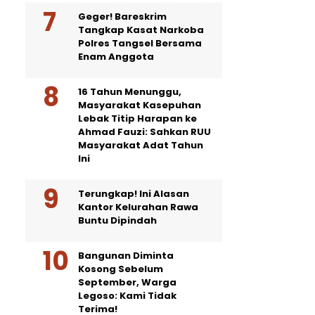
Geger! Bareskrim
Tangkap Kasat Narkoba
Polres Tangsel Bersama
Enam Anggota
16 Tahun Menunggu,
Masyarakat Kasepuhan
Lebak Titip Harapan ke
Ahmad Fauzi: Sahkan RUU
Masyarakat Adat Tahun
Ini
Terungkap! Ini Alasan
Kantor Kelurahan Rawa
Buntu Dipindah
Bangunan Diminta
Kosong Sebelum
September, Warga
Legoso: Kami Tidak
Terima!