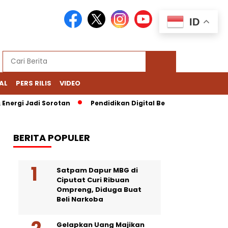
ID
AL
PERS RILIS
VIDEO
ergi Jadi Sorotan
Pendidikan Digital Bernoda: Chromebook N
BERITA POPULER
Satpam Dapur MBG di
Ciputat Curi Ribuan
Ompreng, Diduga Buat
Beli Narkoba
Gelapkan Uang Majikan