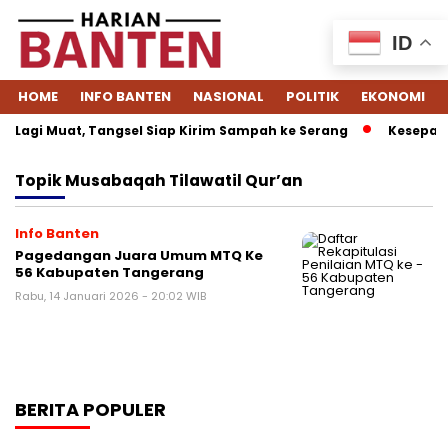
ID
HOME
INFO BANTEN
NASIONAL
POLITIK
EKONOMI
 Lagi Muat, Tangsel Siap Kirim Sampah ke Serang
Kesepakat
Topik
Musabaqah Tilawatil Qur’an
Info Banten
Pagedangan Juara Umum MTQ Ke
56 Kabupaten Tangerang
Rabu, 14 Januari 2026 - 20:02 WIB
BERITA POPULER