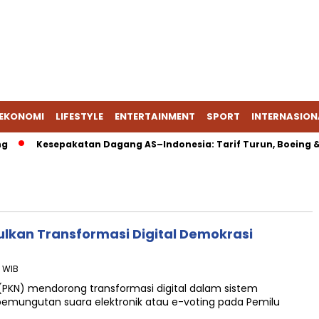
EKONOMI
LIFESTYLE
ENTERTAINMENT
SPORT
INTERNASION
Kesepakatan Dagang AS–Indonesia: Tarif Turun, Boeing & En
ulkan Transformasi Digital Demokrasi
9 WIB
(PKN) mendorong transformasi digital dalam sistem
pemungutan suara elektronik atau e-voting pada Pemilu