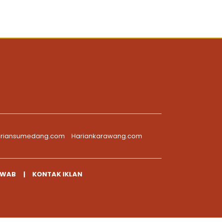
riansumedang.com
Hariankarawang.com
AWAB
KONTAK IKLAN