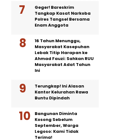
Geger! Bareskrim
Tangkap Kasat Narkoba
Polres Tangsel Bersama
Enam Anggota
16 Tahun Menunggu,
Masyarakat Kasepuhan
Lebak Titip Harapan ke
Ahmad Fauzi: Sahkan RUU
Masyarakat Adat Tahun
Ini
Terungkap! Ini Alasan
Kantor Kelurahan Rawa
Buntu Dipindah
Bangunan Diminta
Kosong Sebelum
September, Warga
Legoso: Kami Tidak
Terima!