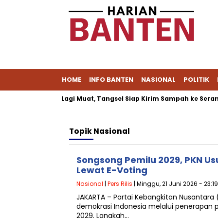
HOME
INFO BANTEN
NASIONAL
POLITIK
Cipeucang Tak Lagi Muat, Tangsel Siap Kirim Sampah ke Serang
Topik
Nasional
Songsong Pemilu 2029, PKN Us
Lewat E-Voting
Nasional
|
Pers Rilis
| Minggu, 21 Juni 2026 - 23:1
JAKARTA – Partai Kebangkitan Nusantara 
demokrasi Indonesia melalui penerapan 
2029. Langkah…