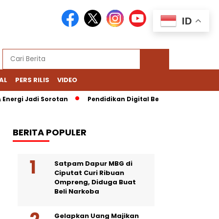
ID
AL
PERS RILIS
VIDEO
ergi Jadi Sorotan
Pendidikan Digital Bernoda: Chromebook N
BERITA POPULER
Satpam Dapur MBG di
Ciputat Curi Ribuan
Ompreng, Diduga Buat
Beli Narkoba
Gelapkan Uang Majikan