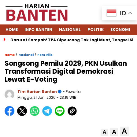
ID
HOME
INFO BANTEN
NASIONAL
POLITIK
EKONOMI
Darurat Sampah! TPA Cipeucang Tak Lagi Muat, Tangsel Si
/
/
Home
Nasional
Pers Rilis
Songsong Pemilu 2029, PKN Usulkan
Transformasi Digital Demokrasi
Lewat E-Voting
Tim Harian Banten
- Pewarta
Minggu, 21 Juni 2026
- 23:19 WIB
A
A
A