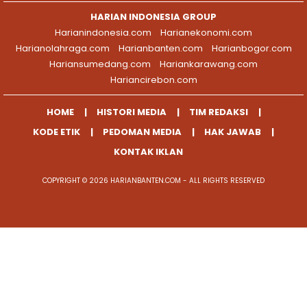
HARIAN INDONESIA GROUP
Harianindonesia.com
Harianekonomi.com
Harianolahraga.com
Harianbanten.com
Harianbogor.com
Hariansumedang.com
Hariankarawang.com
Hariancirebon.com
HOME
HISTORI MEDIA
TIM REDAKSI
KODE ETIK
PEDOMAN MEDIA
HAK JAWAB
KONTAK IKLAN
COPYRIGHT © 2026 HARIANBANTEN.COM - ALL RIGHTS RESERVED