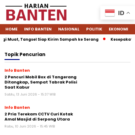
ID
HOME
INFO BANTEN
NASIONAL
POLITIK
EKONOMI
gi Muat, Tangsel Siap Kirim Sampah ke Serang
Kesepakatan 
Topik
Pencurian
Info Banten
2 Pencuri Mobil Box di Tangerang
Ditangkap, Sempat Tabrak Polisi
Saat Kabur
Sabtu, 13 Juni 2026 - 15:37 WIB
Info Banten
2 Pria Terekam CCTV Curi Kotak
Amal Masjid di Serpong Utara
Rabu, 10 Juni 2026 - 15:45 WIB