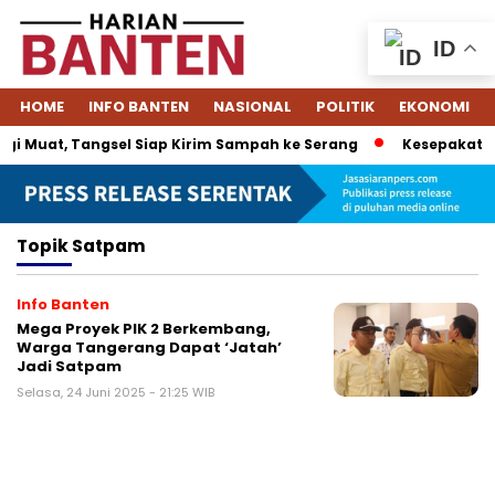
ID
HOME
INFO BANTEN
NASIONAL
POLITIK
EKONOMI
i Muat, Tangsel Siap Kirim Sampah ke Serang
Kesepakatan 
Topik
Satpam
Info Banten
Mega Proyek PIK 2 Berkembang,
Warga Tangerang Dapat ‘Jatah’
Jadi Satpam
Selasa, 24 Juni 2025 - 21:25 WIB