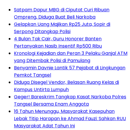
Satpam Dapur MBG di Ciputat Curi Ribuan
Ompreng, Diduga Buat Beli Narkoba
Gelapkan Uang Majikan Rp25 Juta, Sopir di
Serpong Ditangkap Polisi
4 Bulan Tak Cair, Guru Honorer Banten
Pertanyakan Nasib Insentif Rp500 Ribu
Kronologi Kejadian dan Peran 3 Pelaku Ganjal ATM
yang Ditembak Polisi di Pamulang
Benyamin Davnie Lantik 57 Pejabat di Lingkungan
Pemkot Tangsel
Diduga Disegel Vendor, Belasan Ruang Kelas di
Kampus Untirta Lumpuh
Geger! Bareskrim Tangkap Kasat Narkoba Polres
Tangsel Bersama Enam Anggota
16 Tahun Menunggu, Masyarakat Kasepuhan
Lebak Titip Harapan ke Ahmad Fauzi: Sahkan RUU
Masyarakat Adat Tahun Ini