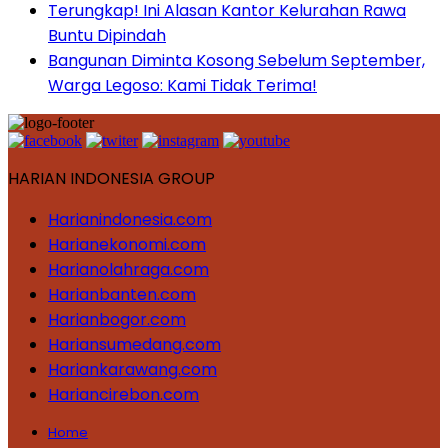
Terungkap! Ini Alasan Kantor Kelurahan Rawa
Buntu Dipindah
Bangunan Diminta Kosong Sebelum September,
Warga Legoso: Kami Tidak Terima!
HARIAN INDONESIA GROUP
Harianindonesia.com
Harianekonomi.com
Harianolahraga.com
Harianbanten.com
Harianbogor.com
Hariansumedang.com
Hariankarawang.com
Hariancirebon.com
Home