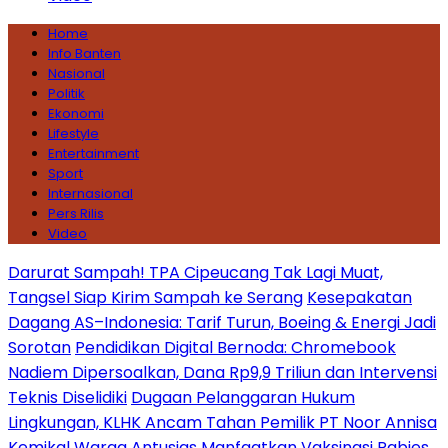
Home
Info Banten
Nasional
Politik
Ekonomi
Lifestyle
Entertainment
Sport
Internasional
Pers Rilis
Video
Darurat Sampah! TPA Cipeucang Tak Lagi Muat,
Tangsel Siap Kirim Sampah ke Serang
Kesepakatan
Dagang AS–Indonesia: Tarif Turun, Boeing & Energi Jadi
Sorotan
Pendidikan Digital Bernoda: Chromebook
Nadiem Dipersoalkan, Dana Rp9,9 Triliun dan Intervensi
Teknis Diselidiki
Dugaan Pelanggaran Hukum
Lingkungan, KLHK Ancam Tahan Pemilik PT Noor Annisa
Kemikal
Warga Antusias Manfaatkan Vaksinasi Rabies