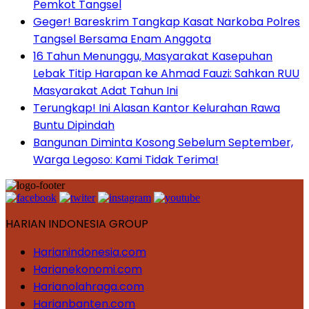
Pemkot Tangsel
Geger! Bareskrim Tangkap Kasat Narkoba Polres
Tangsel Bersama Enam Anggota
16 Tahun Menunggu, Masyarakat Kasepuhan
Lebak Titip Harapan ke Ahmad Fauzi: Sahkan RUU
Masyarakat Adat Tahun Ini
Terungkap! Ini Alasan Kantor Kelurahan Rawa
Buntu Dipindah
Bangunan Diminta Kosong Sebelum September,
Warga Legoso: Kami Tidak Terima!
HARIAN INDONESIA GROUP
Harianindonesia.com
Harianekonomi.com
Harianolahraga.com
Harianbanten.com