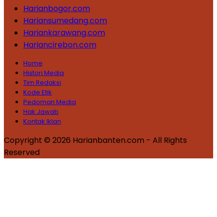
Harianbogor.com
Hariansumedang.com
Hariankarawang.com
Hariancirebon.com
Home
Histori Media
Tim Redaksi
Kode Etik
Pedoman Media
Hak Jawab
Kontak Iklan
Copyright © 2026 Harianbanten.com - All Rights
Reserved