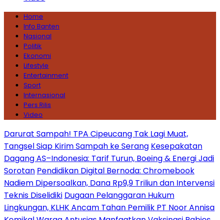
Home
Info Banten
Nasional
Politik
Ekonomi
Lifestyle
Entertainment
Sport
Internasional
Pers Rilis
Video
Darurat Sampah! TPA Cipeucang Tak Lagi Muat,
Tangsel Siap Kirim Sampah ke Serang
Kesepakatan
Dagang AS–Indonesia: Tarif Turun, Boeing & Energi Jadi
Sorotan
Pendidikan Digital Bernoda: Chromebook
Nadiem Dipersoalkan, Dana Rp9,9 Triliun dan Intervensi
Teknis Diselidiki
Dugaan Pelanggaran Hukum
Lingkungan, KLHK Ancam Tahan Pemilik PT Noor Annisa
Kemikal
Warga Antusias Manfaatkan Vaksinasi Rabies