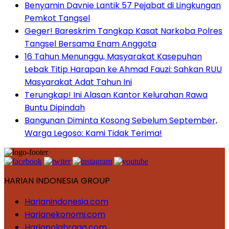
Benyamin Davnie Lantik 57 Pejabat di Lingkungan
Pemkot Tangsel
Geger! Bareskrim Tangkap Kasat Narkoba Polres
Tangsel Bersama Enam Anggota
16 Tahun Menunggu, Masyarakat Kasepuhan
Lebak Titip Harapan ke Ahmad Fauzi: Sahkan RUU
Masyarakat Adat Tahun Ini
Terungkap! Ini Alasan Kantor Kelurahan Rawa
Buntu Dipindah
Bangunan Diminta Kosong Sebelum September,
Warga Legoso: Kami Tidak Terima!
HARIAN INDONESIA GROUP
Harianindonesia.com
Harianekonomi.com
Harianolahraga.com