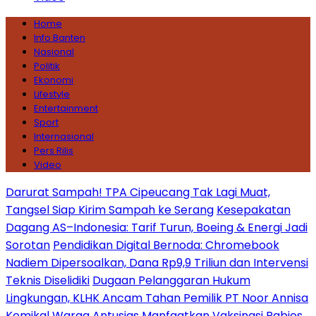
Home
Info Banten
Nasional
Politik
Ekonomi
Lifestyle
Entertainment
Sport
Internasional
Pers Rilis
Video
Darurat Sampah! TPA Cipeucang Tak Lagi Muat,
Tangsel Siap Kirim Sampah ke Serang
Kesepakatan
Dagang AS–Indonesia: Tarif Turun, Boeing & Energi Jadi
Sorotan
Pendidikan Digital Bernoda: Chromebook
Nadiem Dipersoalkan, Dana Rp9,9 Triliun dan Intervensi
Teknis Diselidiki
Dugaan Pelanggaran Hukum
Lingkungan, KLHK Ancam Tahan Pemilik PT Noor Annisa
Kemikal
Warga Antusias Manfaatkan Vaksinasi Rabies