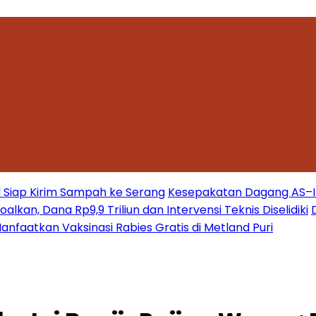
 Siap Kirim Sampah ke Serang
Kesepakatan Dagang AS–Ind
kan, Dana Rp9,9 Triliun dan Intervensi Teknis Diselidiki
nfaatkan Vaksinasi Rabies Gratis di Metland Puri