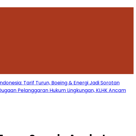
onesia: Tarif Turun, Boeing & Energi Jadi Sorotan
Dugaan Pelanggaran Hukum Lingkungan, KLHK Ancam