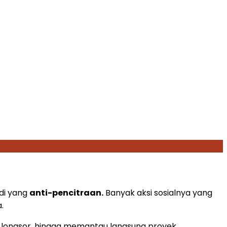
adi yang
anti-pencitraan.
Banyak aksi sosialnya yang
.
a longsor, hingga memantau langsung proyek