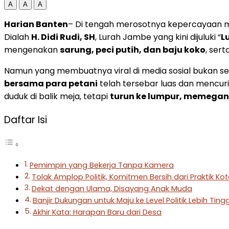
A
A
A
Harian Banten
– Di tengah merosotnya kepercayaan ma
Dialah
H. Didi Rudi, SH
, Lurah Jambe yang kini dijuluki “
L
mengenakan
sarung, peci putih, dan baju koko
, ser
Namun yang membuatnya viral di media sosial bukan se
bersama para petani
telah tersebar luas dan mencur
duduk di balik meja, tetapi
turun ke lumpur, memegan
Daftar Isi
Pemimpin yang Bekerja Tanpa Kamera
Tolak Amplop Politik, Komitmen Bersih dari Praktik Kot
Dekat dengan Ulama, Disayang Anak Muda
Banjir Dukungan untuk Maju ke Level Politik Lebih Tingg
Akhir Kata: Harapan Baru dari Desa