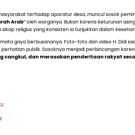
syarakat terhadap aparatur desa, muncul sosok pemimpi
urah Arab
” oleh warganya. Bukan karena keturunan asing
ta sikap religius yang konsisten ia tunjukkan dalam kesehar
mata gaya berbusananya. Foto-foto dan video H. Didi sa
i perhatian publik. Sosoknya menjadi perbincangan kare
g cangkul, dan merasakan penderitaan rakyat seca
or
i