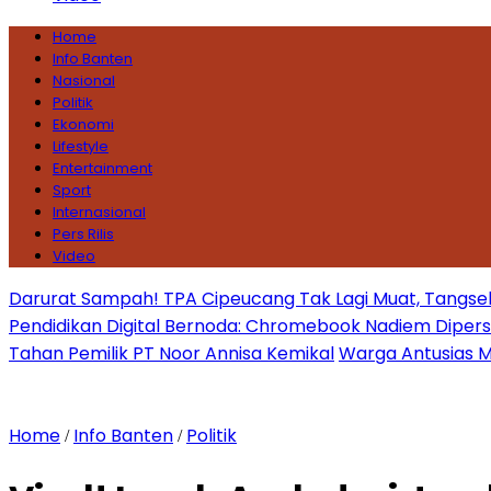
Home
Info Banten
Nasional
Politik
Ekonomi
Lifestyle
Entertainment
Sport
Internasional
Pers Rilis
Video
Darurat Sampah! TPA Cipeucang Tak Lagi Muat, Tangsel
Pendidikan Digital Bernoda: Chromebook Nadiem Dipersoal
Tahan Pemilik PT Noor Annisa Kemikal
Warga Antusias Ma
Home
Info Banten
Politik
/
/