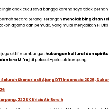
aya ingin anak cucu saya bangga karena saya tidak pernah
 pernah secara terang-terangan
menolak bingkisan te
 tokoh agama dan pemuda, yang mulai menjadikan H. Didi
idi juga aktif membangun
hubungan kultural dan spiritu
dan Isra Mi’raj
di pelosok-pelosok kampung.
Seluruh Skenario di Ajang DTI Indonesia 2026, Duk
026
pong, 222 KK Krisis Air Bersih