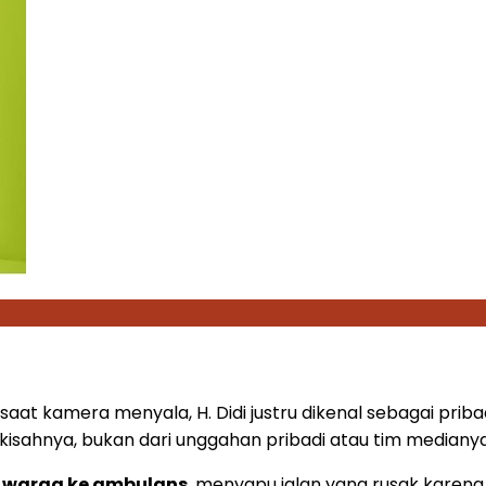
at kamera menyala, H. Didi justru dikenal sebagai prib
kisahnya, bukan dari unggahan pribadi atau tim medianya
h warga ke ambulans
, menyapu jalan yang rusak karen