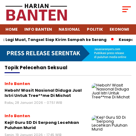
HOME
INFO BANTEN
NASIONAL
POLITIK
EKONOMI
 Lagi Muat, Tangsel Siap Kirim Sampah ke Serang
Kesepakat
Topik
Pelecehan Seksual
Info Banten
Heboh! Wasit Nasional Diduga Jual
Istri Untuk Tree**me Di Michat
Rabu, 28 Januari 2026 - 07:51 WIB
Info Banten
Keji! Guru SD Di Serpong Lecehkan
Puluhan Murid
Senin, 19 Januari 2026 - 17:45 WIB