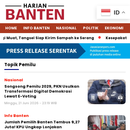
ID
HOME
INFO BANTEN
NASIONAL
POLITIK
EKONOMI
i Muat, Tangsel Siap Kirim Sampah ke Serang
Kesepakatan 
Topik
Pemilu
Nasional
Songsong Pemilu 2029, PKN Usulkan
Transformasi Digital Demokrasi
Lewat E-Voting
Minggu, 21 Juni 2026 - 23:19 WIB
Info Banten
Jumlah Pemilih Banten Tembus 9,27
Juta! KPU Ungkap Lonjakan