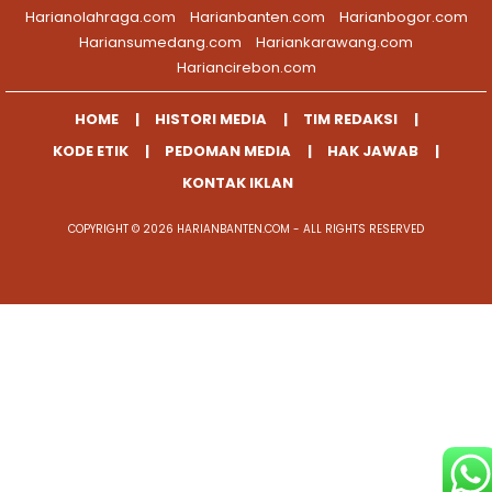
Harianolahraga.com
Harianbanten.com
Harianbogor.com
Hariansumedang.com
Hariankarawang.com
Hariancirebon.com
HOME
HISTORI MEDIA
TIM REDAKSI
KODE ETIK
PEDOMAN MEDIA
HAK JAWAB
KONTAK IKLAN
COPYRIGHT © 2026 HARIANBANTEN.COM - ALL RIGHTS RESERVED