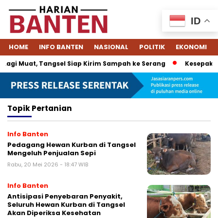
ID
HOME
INFO BANTEN
NASIONAL
POLITIK
EKONOMI
agi Muat, Tangsel Siap Kirim Sampah ke Serang
Kesepakata
Topik
Pertanian
Info Banten
Pedagang Hewan Kurban di Tangsel
Mengeluh Penjualan Sepi
Rabu, 20 Mei 2026 - 18:47 WIB
Info Banten
Antisipasi Penyebaran Penyakit,
Seluruh Hewan Kurban di Tangsel
Akan Diperiksa Kesehatan