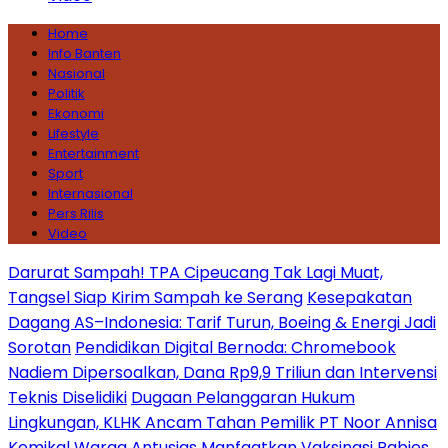
Home
Info Banten
Nasional
Politik
Ekonomi
Lifestyle
Entertainment
Sport
Internasional
Pers Rilis
Video
Darurat Sampah! TPA Cipeucang Tak Lagi Muat,
Tangsel Siap Kirim Sampah ke Serang
Kesepakatan
Dagang AS–Indonesia: Tarif Turun, Boeing & Energi Jadi
Sorotan
Pendidikan Digital Bernoda: Chromebook
Nadiem Dipersoalkan, Dana Rp9,9 Triliun dan Intervensi
Teknis Diselidiki
Dugaan Pelanggaran Hukum
Lingkungan, KLHK Ancam Tahan Pemilik PT Noor Annisa
Kemikal
Warga Antusias Manfaatkan Vaksinasi Rabies