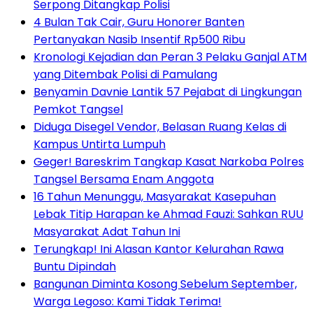
Serpong Ditangkap Polisi
4 Bulan Tak Cair, Guru Honorer Banten
Pertanyakan Nasib Insentif Rp500 Ribu
Kronologi Kejadian dan Peran 3 Pelaku Ganjal ATM
yang Ditembak Polisi di Pamulang
Benyamin Davnie Lantik 57 Pejabat di Lingkungan
Pemkot Tangsel
Diduga Disegel Vendor, Belasan Ruang Kelas di
Kampus Untirta Lumpuh
Geger! Bareskrim Tangkap Kasat Narkoba Polres
Tangsel Bersama Enam Anggota
16 Tahun Menunggu, Masyarakat Kasepuhan
Lebak Titip Harapan ke Ahmad Fauzi: Sahkan RUU
Masyarakat Adat Tahun Ini
Terungkap! Ini Alasan Kantor Kelurahan Rawa
Buntu Dipindah
Bangunan Diminta Kosong Sebelum September,
Warga Legoso: Kami Tidak Terima!