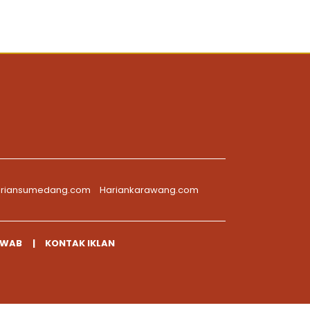
riansumedang.com
Hariankarawang.com
AWAB
KONTAK IKLAN