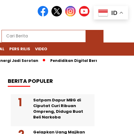
ID
AL
PERS RILIS
VIDEO
rgi Jadi Sorotan
Pendidikan Digital Bernoda: Chromebook Nad
BERITA POPULER
Satpam Dapur MBG di
Ciputat Curi Ribuan
Ompreng, Diduga Buat
Beli Narkoba
Gelapkan Uang Majikan