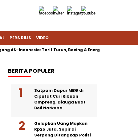
AL
PERS RILIS
VIDEO
ng AS–Indonesia: Tarif Turun, Boeing & Energi Jadi Sorotan
BERITA POPULER
Satpam Dapur MBG di
Ciputat Curi Ribuan
Ompreng, Diduga Buat
Beli Narkoba
Gelapkan Uang Majikan
Rp25 Juta, Sopir di
Serpong Ditangkap Polisi