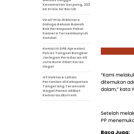
Meluas Hingga
Kecamatan Serpong, 222
KK Krisis Air Bersih
Viral! Pria di Bintaro
Diduga Rekam Bawah
Rok Perempuan Pakai
Kamera Tersembunyi di
Sandal
Komisi III DPR Apresiasi
Polres Tangsel Bongkar
Jaringan Peredaran 46
Juta Butir Obat Keras
Ilegal
“Kami melakuk
43 Hektare Lahan
ditemukan ada
Pertanian di Kabupaten
Tangerang Terancam
dalam,” kata Y
Gagal Panen akibat
Kemarau Ekstrem
Setelah melak
PP menemukan 
Baca Juga: