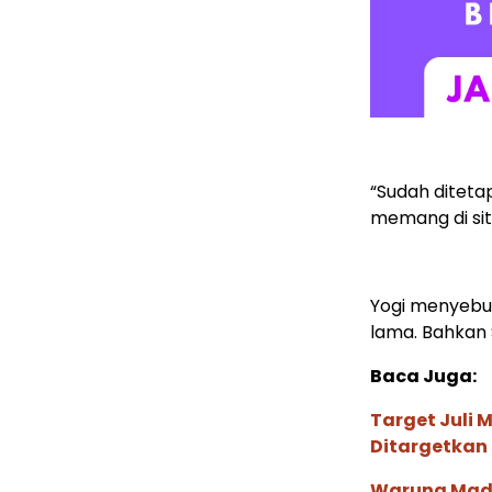
“Sudah diteta
memang di sit
Yogi menyebut
lama. Bahkan S
Baca Juga:
Target Juli 
Ditargetkan
Warung Madu