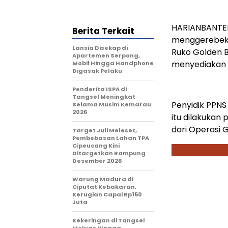
HARIANBANTEN
Berita Terkait
menggerebek 
Lansia Disekap di
Ruko Golden 
Apartemen Serpong,
menyediakan l
Mobil Hingga Handphone
Digasak Pelaku
Penderita ISPA di
Tangsel Meningkat
Penyidik PPNS
Selama Musim Kemarau
2026
itu dilakukan
dari Operasi G
Target Juli Meleset,
Pembebasan Lahan TPA
Cipeucang Kini
Ditargetkan Rampung
Desember 2026
Warung Madura di
Ciputat Kebakaran,
Kerugian Capai Rp150
Juta
Kekeringan di Tangsel