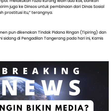
pat melakukan razia kurang lebih dua kali, bahkan
irim juga ke Dinsos untuk pembinaan dari Dinas Sosial
h prostitusi itu,” terangnya.
en pun dikenakan Tindak Pidana Ringan (Tipiring) dan
i sidang di Pengadilan Tangerang pada hari ini, Kamis