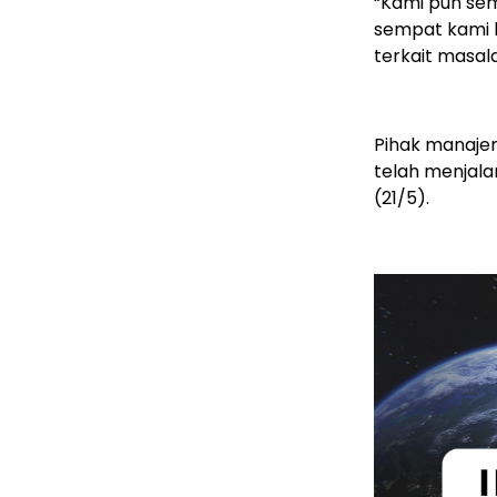
“Kami pun sem
sempat kami k
terkait masala
Pihak manajem
telah menjalan
(21/5).