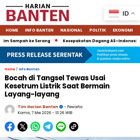
ID
HOME
INFO BANTEN
NASIONAL
POLITIK
EKONOMI
im Sampah ke Serang
Kesepakatan Dagang AS–Indonesia: Tar
/
Home
Info Banten
Bocah di Tangsel Tewas Usai
Kesetrum Listrik Saat Bermain
Layang-layang
Tim Harian Banten
- Pewarta
Kamis, 7 Mei 2026
- 13:26 WIB