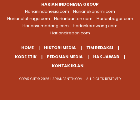
HARIAN INDONESIA GROUP
Harianindonesia.com
Harianekonomi.com
Harianolahraga.com
Harianbanten.com
Harianbogor.com
Hariansumedang.com
Hariankarawang.com
Hariancirebon.com
HOME
HISTORI MEDIA
TIM REDAKSI
KODE ETIK
PEDOMAN MEDIA
HAK JAWAB
KONTAK IKLAN
COPYRIGHT © 2026 HARIANBANTEN.COM - ALL RIGHTS RESERVED