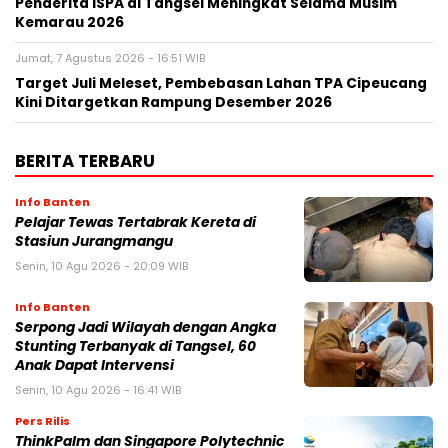
Penderita ISPA di Tangsel Meningkat Selama Musim
Kemarau 2026
Jumat, 7 Agustus 2026 - 16:51 WIB
Target Juli Meleset, Pembebasan Lahan TPA Cipeucang
Kini Ditargetkan Rampung Desember 2026
BERITA TERBARU
Info Banten
Pelajar Tewas Tertabrak Kereta di
Stasiun Jurangmangu
Senin, 10 Agu 2026 - 20:09 WIB
Info Banten
Serpong Jadi Wilayah dengan Angka
Stunting Terbanyak di Tangsel, 60
Anak Dapat Intervensi
Senin, 10 Agu 2026 - 16:41 WIB
Pers Rilis
ThinkPalm dan Singapore Polytechnic