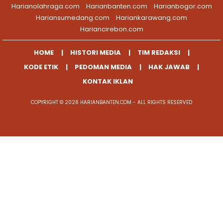
Harianolahraga.com
Harianbanten.com
Harianbogor.com
Hariansumedang.com
Hariankarawang.com
Hariancirebon.com
HOME
HISTORI MEDIA
TIM REDAKSI
KODE ETIK
PEDOMAN MEDIA
HAK JAWAB
KONTAK IKLAN
COPYRIGHT © 2026 HARIANBANTEN.COM - ALL RIGHTS RESERVED