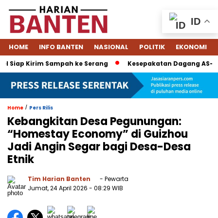
ID
HOME
INFO BANTEN
NASIONAL
POLITIK
EKONOMI
 Siap Kirim Sampah ke Serang
Kesepakatan Dagang AS–Indone
/
Home
Pers Rilis
Kebangkitan Desa Pegunungan:
“Homestay Economy” di Guizhou
Jadi Angin Segar bagi Desa-Desa
Etnik
Tim Harian Banten
- Pewarta
Jumat, 24 April 2026
- 08:29 WIB