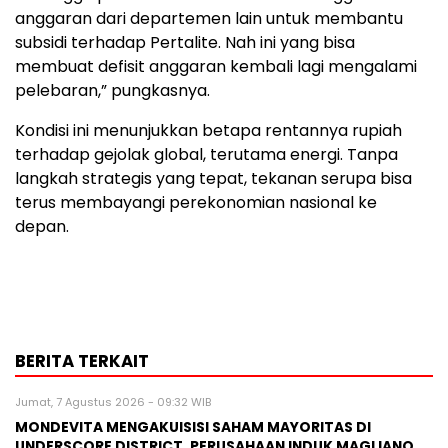
anggaran dari departemen lain untuk membantu
subsidi terhadap Pertalite. Nah ini yang bisa
membuat defisit anggaran kembali lagi mengalami
pelebaran,” pungkasnya.
Kondisi ini menunjukkan betapa rentannya rupiah
terhadap gejolak global, terutama energi. Tanpa
langkah strategis yang tepat, tekanan serupa bisa
terus membayangi perekonomian nasional ke
depan.
BERITA TERKAIT
Jumat, 7 Agustus 2026 - 09:32 WIB
MONDEVITA MENGAKUISISI SAHAM MAYORITAS DI
UNDERSCORE DISTRICT, PERUSAHAAN INDUK MAGLIANO,