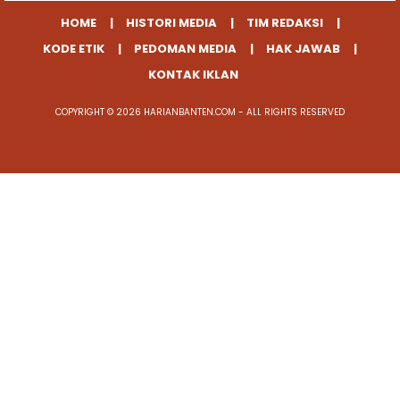
HOME
HISTORI MEDIA
TIM REDAKSI
KODE ETIK
PEDOMAN MEDIA
HAK JAWAB
KONTAK IKLAN
COPYRIGHT © 2026 HARIANBANTEN.COM - ALL RIGHTS RESERVED