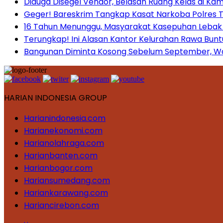
Diduga Disegel Vendor, Belasan Ruang Kelas di Ka
Geger! Bareskrim Tangkap Kasat Narkoba Polres
16 Tahun Menunggu, Masyarakat Kasepuhan Lebak T
Terungkap! Ini Alasan Kantor Kelurahan Rawa Bunt
Bangunan Diminta Kosong Sebelum September, War
HARIAN INDONESIA GROUP
Harianindonesia.com
Harianekonomi.com
Harianolahraga.com
Harianbanten.com
Harianbogor.com
Hariansumedang.com
Hariankarawang.com
Hariancirebon.com