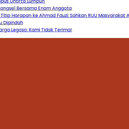
mpus Untirta Lumpuh
 Tangsel Bersama Enam Anggota
itip Harapan ke Ahmad Fauzi: Sahkan RUU Masyarakat A
u Dipindah
ga Legoso: Kami Tidak Terima!