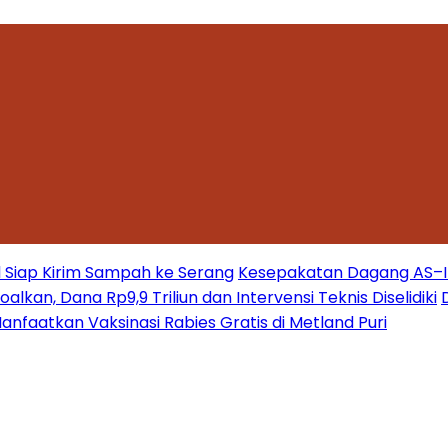
 Siap Kirim Sampah ke Serang
Kesepakatan Dagang AS–Ind
kan, Dana Rp9,9 Triliun dan Intervensi Teknis Diselidiki
nfaatkan Vaksinasi Rabies Gratis di Metland Puri