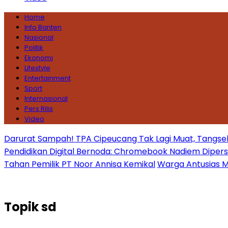
Home
Info Banten
Nasional
Politik
Ekonomi
Lifestyle
Entertainment
Sport
Internasional
Pers Rilis
Video
Darurat Sampah! TPA Cipeucang Tak Lagi Muat, Tangsel
Pendidikan Digital Bernoda: Chromebook Nadiem Dipersoal
Tahan Pemilik PT Noor Annisa Kemikal
Warga Antusias Ma
Topik
sd