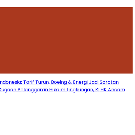
onesia: Tarif Turun, Boeing & Energi Jadi Sorotan
Dugaan Pelanggaran Hukum Lingkungan, KLHK Ancam