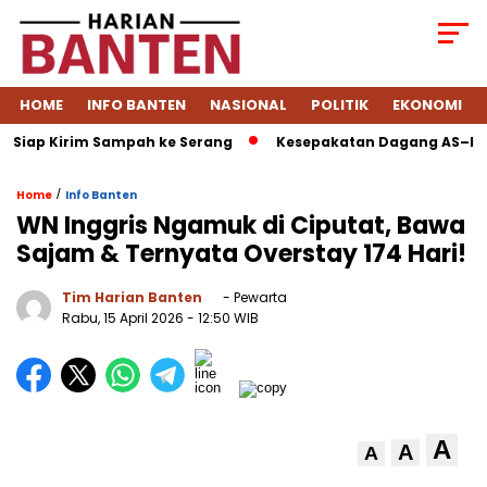
HOME
INFO BANTEN
NASIONAL
POLITIK
EKONOMI
Siap Kirim Sampah ke Serang
Kesepakatan Dagang AS–Indone
/
Home
Info Banten
WN Inggris Ngamuk di Ciputat, Bawa
Sajam & Ternyata Overstay 174 Hari!
Tim Harian Banten
- Pewarta
Rabu, 15 April 2026
- 12:50 WIB
A
A
A