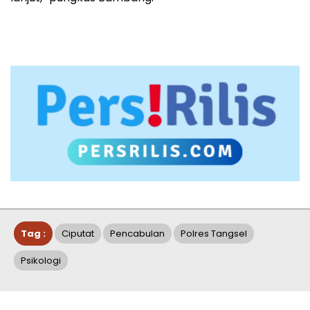
Tag :
Ciputat
Pencabulan
Polres Tangsel
Psikologi