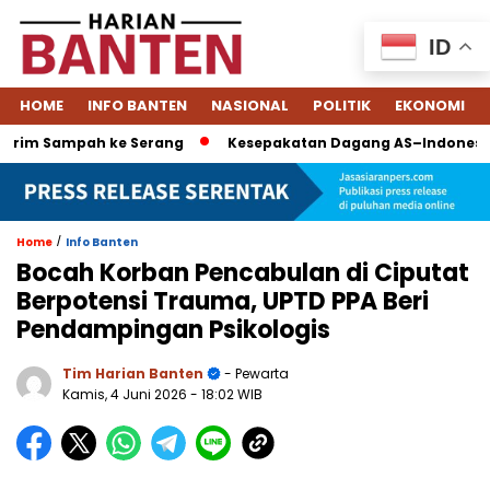
ID
HOME
INFO BANTEN
NASIONAL
POLITIK
EKONOMI
im Sampah ke Serang
Kesepakatan Dagang AS–Indonesia: Tari
/
Home
Info Banten
Bocah Korban Pencabulan di Ciputat
Berpotensi Trauma, UPTD PPA Beri
Pendampingan Psikologis
Tim Harian Banten
- Pewarta
Kamis, 4 Juni 2026
- 18:02 WIB