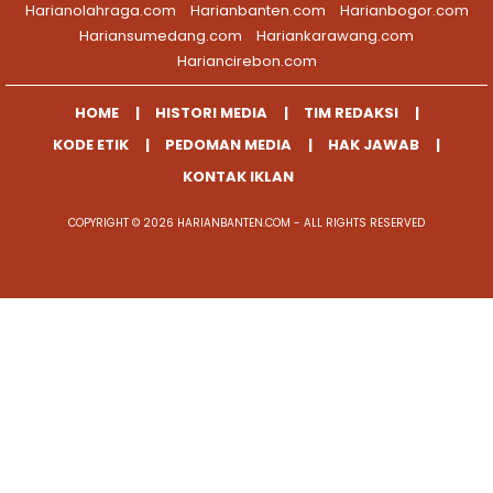
Harianolahraga.com
Harianbanten.com
Harianbogor.com
Hariansumedang.com
Hariankarawang.com
Hariancirebon.com
HOME
HISTORI MEDIA
TIM REDAKSI
KODE ETIK
PEDOMAN MEDIA
HAK JAWAB
KONTAK IKLAN
COPYRIGHT © 2026 HARIANBANTEN.COM - ALL RIGHTS RESERVED